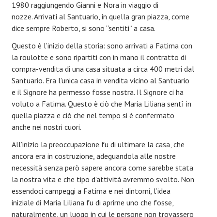
1980 raggiungendo Gianni e Nora in viaggio di
Storia
nozze. Arrivati al Santuario, in quella gran piazza, come
dice sempre Roberto, si sono “sentiti” a casa.
La vita carismatica
Questo è l’inizio della storia: sono arrivati a Fatima con
«PROPTER GLORIAM PATRIS»
la roulotte e sono ripartiti con in mano il contratto di
compra-vendita di una casa situata a circa 400 metri dal
«DIO-COMUNIONE» - «DIO-TRINITÀ»
Santuario. Era l’unica casa in vendita vicino al Santuario
La consacrazione
e il Signore ha permesso fosse nostra. Il Signore ci ha
voluto a Fatima. Questo è ciò che Maria Liliana sentì in
L'unità
quella piazza e ciò che nel tempo si è confermato
anche nei nostri cuori.
L'evangelizzazione: missione di testimonianza
All’inizio la preoccupazione fu di ultimare la casa, che
I tre poveri
ancora era in costruzione, adeguandola alle nostre
necessità senza però sapere ancora come sarebbe stata
La spiritualità
la nostra vita e che tipo d’attività avremmo svolto. Non
Il sacerdozio d'amore
essendoci campeggi a Fatima e nei dintorni, l’idea
iniziale di Maria Liliana fu di aprirne uno che fosse,
Il nostro logo
naturalmente, un luogo in cui le persone non trovassero