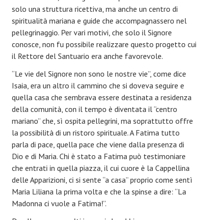
solo una struttura ricettiva, ma anche un centro di
DOVE SIAMO
spiritualità mariana e guide che accompagnassero nel
pellegrinaggio. Per vari motivi, che solo il Signore
Roma - Italia
conosce, non fu possibile realizzare questo progetto cui
il Rettore del Santuario era anche favorevole.
Milano - Italia
“Le vie del Signore non sono le nostre vie”, come dice
Fai della Paganella (TN) - Italia
Isaia, era un altro il cammino che si doveva seguire e
Malnate (VA) - Italia
quella casa che sembrava essere destinata a residenza
della comunità, con il tempo è diventata il “centro
Fatima - Portogallo
mariano” che, sì ospita pellegrini, ma soprattutto offre
la possibilità di un ristoro spirituale. A Fatima tutto
Medjugorie - Bosnia Erzegovina
parla di pace, quella pace che viene dalla presenza di
Dio e di Maria. Chi è stato a Fatima può testimoniare
San Paolo - Brasile
che entrati in quella piazza, il cui cuore è la Cappellina
Ponta Grossa - Brasile
delle Apparizioni, ci si sente “a casa” proprio come sentì
Maria Liliana la prima volta e che la spinse a dire: “La
Progetto adolescenti
Madonna ci vuole a Fatima!”.
PARLA CON NOI...