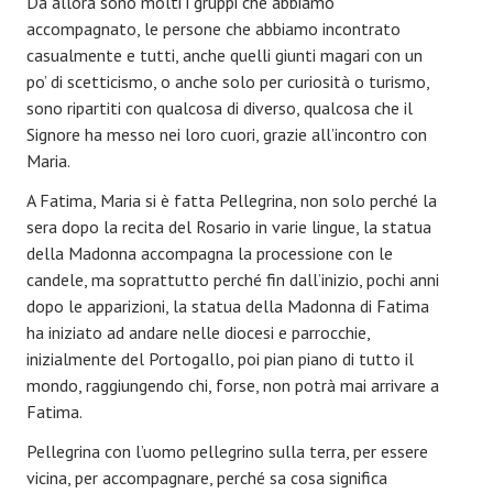
Da allora sono molti i gruppi che abbiamo
accompagnato, le persone che abbiamo incontrato
EVENTI
casualmente e tutti, anche quelli giunti magari con un
po’ di scetticismo, o anche solo per curiosità o turismo,
CONTATTI
sono ripartiti con qualcosa di diverso, qualcosa che il
Signore ha messo nei loro cuori, grazie all’incontro con
Maria.
A Fatima, Maria si è fatta Pellegrina, non solo perché la
sera dopo la recita del Rosario in varie lingue, la statua
della Madonna accompagna la processione con le
candele, ma soprattutto perché fin dall’inizio, pochi anni
dopo le apparizioni, la statua della Madonna di Fatima
ha iniziato ad andare nelle diocesi e parrocchie,
inizialmente del Portogallo, poi pian piano di tutto il
mondo, raggiungendo chi, forse, non potrà mai arrivare a
Fatima.
Pellegrina con l’uomo pellegrino sulla terra, per essere
vicina, per accompagnare, perché sa cosa significa